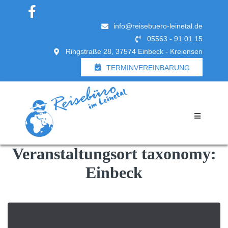
info@reisebuero-leinetal.de
05563 - 91 01 15
Ringstraße 28, 37574 Einbeck - Kreiensen
TERMINVEREINBARUNG
Veranstaltungsort taxonomy:
Einbeck