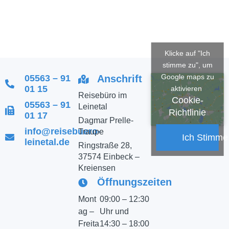
MORE
Klicke auf "Ich
stimme zu", um
Google maps zu
05563 – 91
Anschrift
01 15
aktivieren
Reisebüro im
Cookie-
05563 – 91
Leinetal
Richtlinie
01 17
Dagmar Prelle-
info@reisebuero-
Traupe
Ich Stimme
leinetal.de
Ringstraße 28,
37574 Einbeck –
Kreiensen
Öffnungszeiten
Mont
09:00 – 12:30
ag –
Uhr und
Freita
14:30 – 18:00