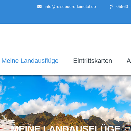
info@reisebuero-leinetal.de
05563 -
Meine Landausflüge
Eintrittskarten
A
MEINE LANDAUSFLÜGE