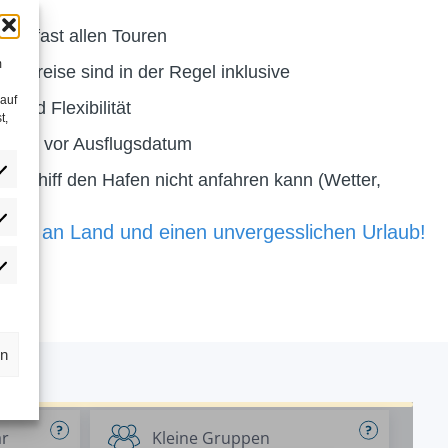
bei fast allen Touren
m
ittspreise sind in der Regel inklusive
 auf
 und Flexibilität
t,
5 Tage vor Ausflugsdatum
s Schiff den Hafen nicht anfahren kann (Wetter,
nisse an Land und einen unvergesslichen Urlaub!
rn