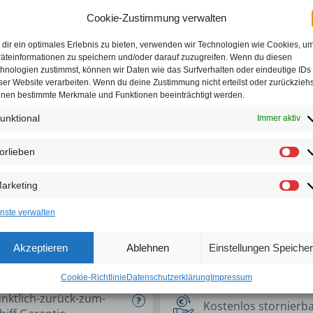
Reiseversicherung)
 MIT
Cookie-Zustimmung verwalten
Deutschsprachige Reiseleitung 
ARANTIE
dir ein optimales Erlebnis zu bieten, verwenden wir Technologien wie Cookies, u
Keine versteckten Kosten, Eintr
äteinformationen zu speichern und/oder darauf zuzugreifen. Wenn du diesen
hnologien zustimmst, können wir Daten wie das Surfverhalten oder eindeutige IDs
Ein großes Maß an Individualität
ser Website verarbeiten. Wenn du deine Zustimmung nicht erteilst oder zurückziehs
e Kreuzfahrt!
nen bestimmte Merkmale und Funktionen beeinträchtigt werden.
Kostenfreie Stornierung bis 1
abhängig von Ihrer
unktional
Immer aktiv
Geld-zurück-Garantie, wenn da
 Landgänge buchen.
Corona, etc.)
orlieben
Wir wünschen Ihnen tolle Erleb
arketing
nste verwalten
Akzeptieren
Ablehnen
Einstellungen Speiche
Cookie-Richtlinie
Datenschutzerklärung
Impressum