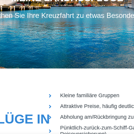
hen Sie Ihre Kreuzfahrt zu etwas Besond
Kleine familiäre Gruppen
Attraktive Preise, häufig deutli
ÜGE IN
Abholung am/Rückbringung zum
Pünktlich-zurück-zum-Schiff-G