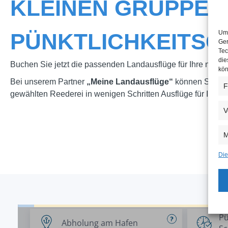
KLEINEN GRUPPEN
PÜNKTLICHKEITSG
Um 
Ger
Tec
die
Buchen Sie jetzt die passenden Landausflüge für Ihre nächst
kön
Bei unserem Partner
„Meine Landausflüge“
können Sie un
F
gewählten Reederei in wenigen Schritten Ausflüge für Ihre
V
M
Die