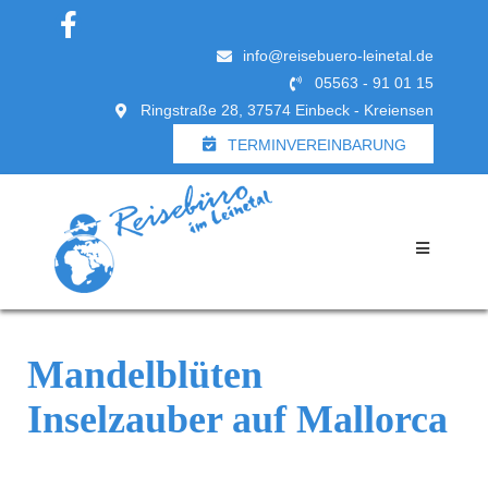
info@reisebuero-leinetal.de
05563 - 91 01 15
Ringstraße 28, 37574 Einbeck - Kreiensen
TERMINVEREINBARUNG
Mandelblüten
Inselzauber auf Mallorca