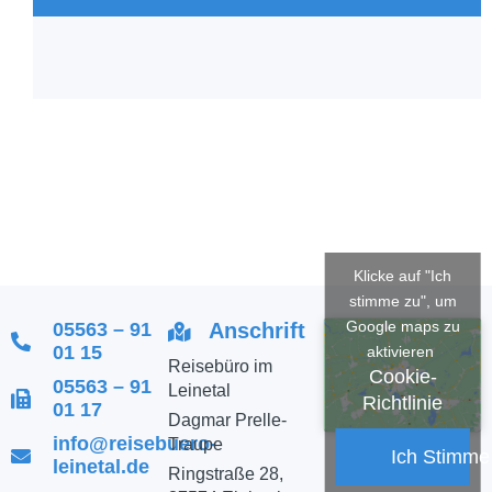
Klicke auf "Ich
stimme zu", um
Google maps zu
05563 – 91
Anschrift
01 15
aktivieren
Reisebüro im
Cookie-
05563 – 91
Leinetal
Richtlinie
01 17
Dagmar Prelle-
info@reisebuero-
Traupe
Ich Stimme
leinetal.de
Ringstraße 28,