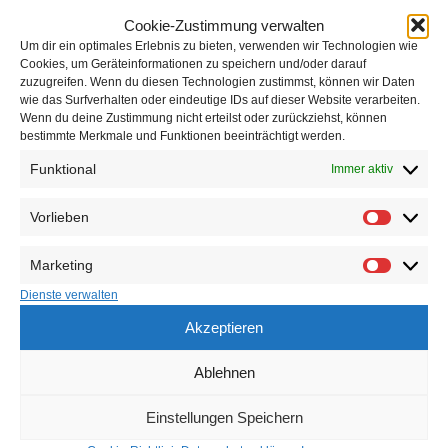
Cookie-Zustimmung verwalten
Um dir ein optimales Erlebnis zu bieten, verwenden wir Technologien wie
Cookies, um Geräteinformationen zu speichern und/oder darauf
zuzugreifen. Wenn du diesen Technologien zustimmst, können wir Daten
PREVIOUS
wie das Surfverhalten oder eindeutige IDs auf dieser Website verarbeiten.
Wenn du deine Zustimmung nicht erteilst oder zurückziehst, können
Pinocchio – Kinder- und Familienstück
bestimmte Merkmale und Funktionen beeinträchtigt werden.
Funktional
Immer aktiv
NEXT
Die acht Frauen – Kriminalkomödie
Vorlieben
Marketing
Dienste verwalten
Klicke auf "Ich
Akzeptieren
stimme zu", um
Google maps zu
05563 – 91
Anschrift
Ablehnen
01 15
aktivieren
Reisebüro im
Cookie-
Einstellungen Speichern
05563 – 91
Leinetal
Richtlinie
01 17