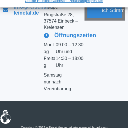
Dagmar Prelle-
Cookie-Richtlinie
Datenschutzerklärung
Impressum
info@reisebuero-
Traupe
Ich Stimme
leinetal.de
Ringstraße 28,
37574 Einbeck –
Kreiensen
Öffnungszeiten
Mont
09:00 – 12:30
ag –
Uhr und
Freita
14:30 – 18:00
g
Uhr
Samstag
nur nach
Vereinbarung
Copyright © 2023 – Reisebüro im Leinetal powered by adocom