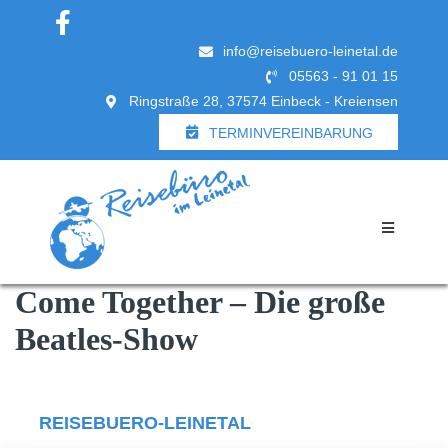
info@reisebuero-leinetal.de
05563 - 91 01 15
Ringstraße 28, 37574 Einbeck - Kreiensen
TERMINVEREINBARUNG
Come Together – Die große
Beatles-Show
REISEBUERO-LEINETAL