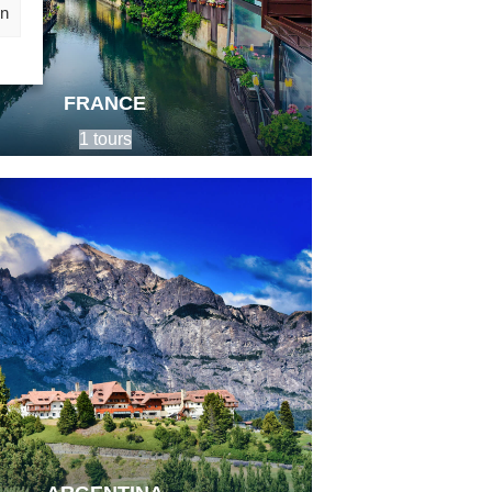
rn
FRANCE
1 tours