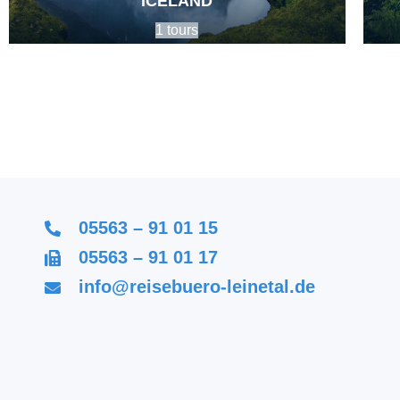
ICELAND
1 tours
05563 – 91 01 15
05563 – 91 01 17
info@reisebuero-leinetal.de