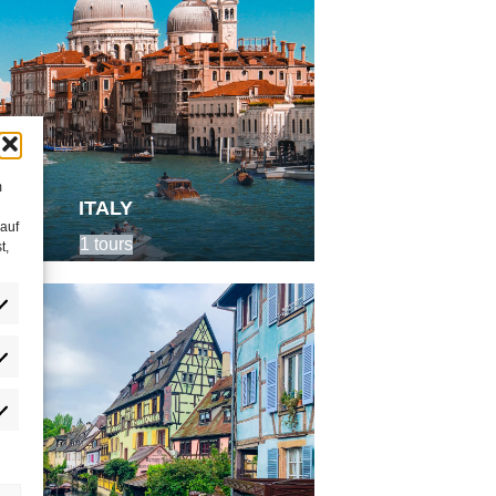
m
ITALY
 auf
1 tours
t,