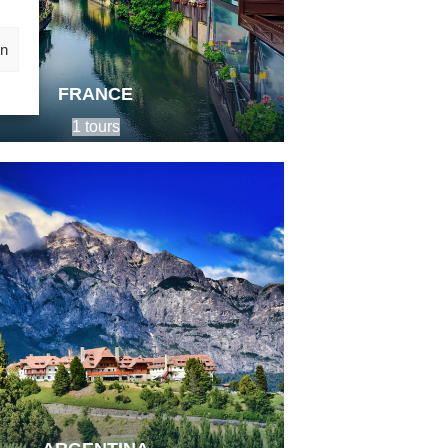
rn
FRANCE
1 tours