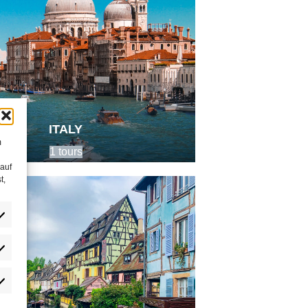
ITALY
m
1 tours
 auf
t,