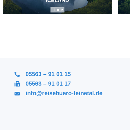
ICELAND
1 tours
05563 – 91 01 15
05563 – 91 01 17
info@reisebuero-leinetal.de